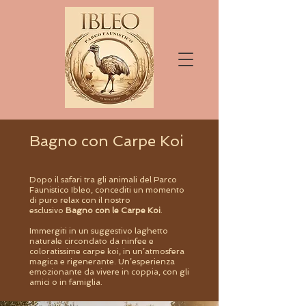
Bagno con Carpe Koi
Dopo il safari tra gli animali del Parco
Faunistico Ibleo, concediti un momento
di puro relax con il nostro
esclusivo
Bagno con le Carpe Koi
.
Immergiti in un suggestivo laghetto
naturale circondato da ninfee e
coloratissime carpe koi, in un’atmosfera
magica e rigenerante. Un’esperienza
emozionante da vivere in coppia, con gli
amici o in famiglia.