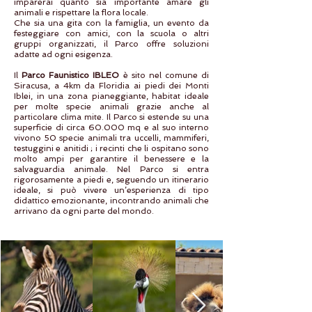
imparerai quanto sia importante amare gli
animali e rispettare la flora locale.
Che sia una gita con la famiglia, un evento da
festeggiare con amici, con la scuola o altri
gruppi organizzati, il Parco offre soluzioni
adatte ad ogni esigenza.
Il
Parco Faunistico IBLEO
è sito nel comune di
Siracusa, a 4km da Floridia ai piedi dei Monti
Iblei, in una zona pianeggiante, habitat ideale
per molte specie animali grazie anche al
particolare clima mite. Il Parco si estende su una
superficie di circa 60.000 mq e al suo interno
vivono 50 specie animali tra uccelli, mammiferi,
testuggini e anitidi ; i recinti che li ospitano sono
molto ampi per garantire il benessere e la
salvaguardia animale. Nel Parco si entra
rigorosamente a piedi e, seguendo un itinerario
ideale, si può vivere un’esperienza di tipo
didattico emozionante, incontrando animali che
arrivano da ogni parte del mondo.